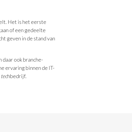
lt. Het is het eerste
gaan of een gedeelte
cht geven in de stand van
en daar ook branche-
e ervaring binnen de IT-
e
tec
hbedrijf.