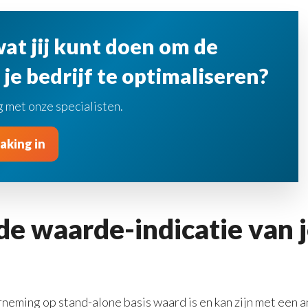
at jij kunt doen om de
je bedrijf te optimaliseren?
 met onze specialisten.
aking in
nde waarde-indicatie van
eming op stand-alone basis waard is en kan zijn met een a