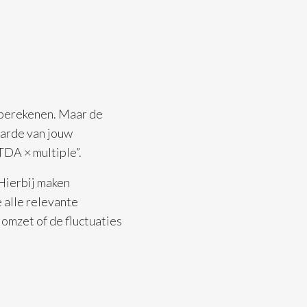
te berekenen. Maar de
aarde van jouw
TDA × multiple”.
Hierbij maken
 alle relevante
 omzet of de fluctuaties