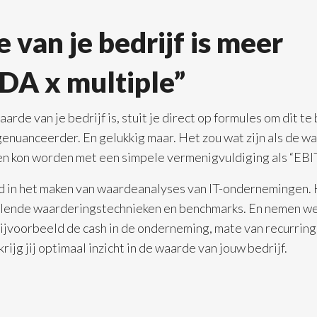
 van je bedrijf is meer
DA x multiple”
aarde van je bedrijf is, stuit je direct op formules om dit 
genuanceerder. En gelukkig maar. Het zou wat zijn als de w
en kon worden met een simpele vermenigvuldiging als “EBI
d in het maken van waardeanalyses van IT-ondernemingen. 
llende waarderingstechnieken en benchmarks. En nemen we
 bijvoorbeeld de cash in de onderneming, mate van recurring
krijg jij optimaal inzicht in de waarde van jouw bedrijf.