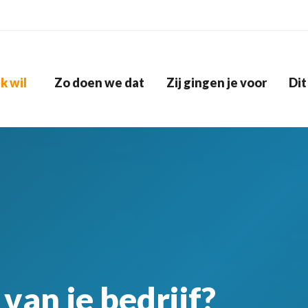
Ik wil
Zo doen we dat
Zij gingen je voor
Dit
van je bedrijf?