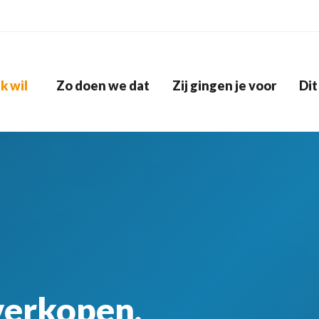
Ik wil
Zo doen we dat
Zij gingen je voor
Dit
 verkopen.