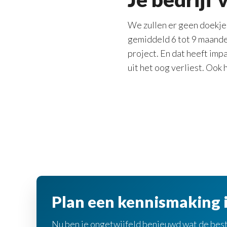
We zullen er geen doekje
gemiddeld 6 tot 9 maanden.
project. En dat heeft impa
uit het oog verliest. Ook 
Plan een kennismaking 
Nu ben je ongetwijfeld benieuwd wat de beste 