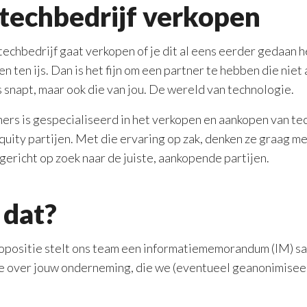
n techbedrijf verkopen
 techbedrijf gaat verkopen of je dit al eens eerder gedaan he
n ten ijs. Dan is het fijn om een partner te hebben die niet
 snapt, maar ook die van jou. De wereld van technologie.
ers is gespecialiseerd in het verkopen en aankopen van te
uity partijen. Met die ervaring op zak, denken ze graag m
gericht op zoek naar de juiste, aankopende partijen.
 dat?
opositie stelt ons team een informatiememorandum (IM) sam
e over jouw onderneming, die we (eventueel geanonimiseer