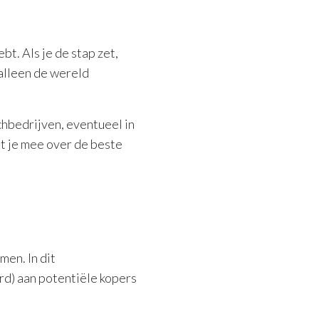
bt. Als je de stap zet,
 alleen de wereld
chbedrijven, eventueel in
et je mee over de beste
en. In dit
d) aan potentiële kopers