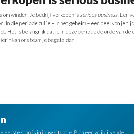
s om winden. Je bedrijf verkopen is
serious business
. Een 
 In die periode zul je – in het geheim – een deel van je ti
ct. Het is belangrijk dat je in deze periode de orde van de d
hierin kan ons team je begeleiden.
in
eerste stap is in jouw situatie. Plan een vrijblijvende