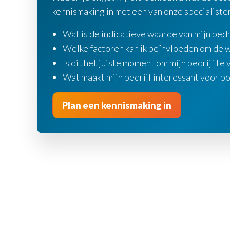
kennismaking in met een van onze specialiste
Wat is de indicatieve waarde van mijn bedr
Welke factoren kan ik beïnvloeden om de w
Is dit het juiste moment om mijn bedrijf te
Wat maakt mijn bedrijf interessant voor p
Plan een kennismaking in