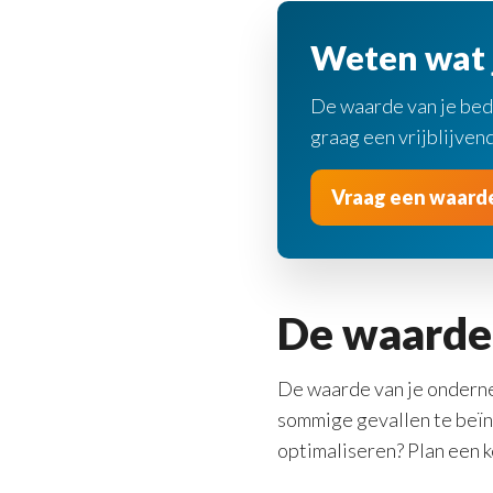
Weten wat j
De waarde van je bedr
graag een vrijblijven
Vraag een waarde
De waarde 
De waarde van je ondernem
sommige gevallen te beïnv
optimaliseren? Plan een 