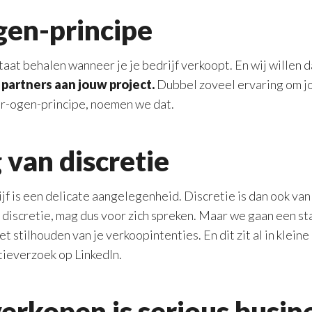
gen-principe
taat behalen wanneer je je bedrijf verkoopt. En wij willen 
e partners aan jouw project.
Dubbel zoveel ervaring om jo
er-ogen-principe, noemen we dat.
 van discretie
jf is een delicate aangelegenheid. Discretie is dan ook van
 discretie, mag dus voor zich spreken. Maar we gaan een s
t stilhouden van je verkoopintenties. En dit zit al in kleine
tieverzoek op LinkedIn.
 verkopen is serious busin