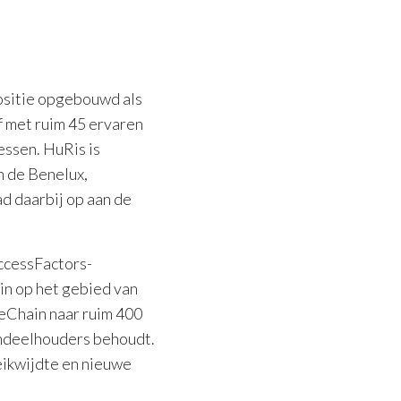
positie opgebouwd als
f met ruim 45 ervaren
essen. HuRis is
 de Benelux,
ad daarbij op aan de
ccessFactors-
in op het gebied van
eChain naar ruim 400
andeelhouders behoudt.
eikwijdte en nieuwe