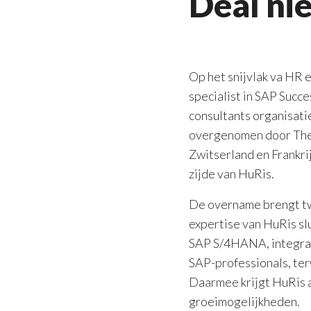
Deal ni
Op het snijvlak va HR 
specialist in SAP Succ
consultants organisati
overgenomen door TheV
Zwitserland en Frankri
zijde van HuRis.
De overname brengt t
expertise van HuRis sl
SAP S/4HANA, integrat
SAP-professionals, ter
Daarmee krijgt HuRis a
groeimogelijkheden.