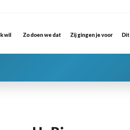
Ik wil
Zo doen we dat
Zij gingen je voor
Dit