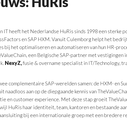
euws: HuRis
en IT heeft het Nederlandse HuRis sinds 1998 een sterke 
essFactors en SAP HXM. Vanuit Culemborg helpt het bedrij
es bij het optimaliseren en automatiseren van hun HR-proc
alueChain, een Belgische SAP-partner met vestigingen in
jk.
N
exy
Z,
fusie & overname specialist in IT/Technology, tr
wee complementaire SAP-werelden samen: de HXM- en Su
uit naadloos aan op de diepgaande kennis van TheValueCha
ie en customer experience. Met deze stap groeit TheValu
wijl HuRis haar identiteit, team, kantoren en bestaande a
ansluiting bij een internationale groep met een bredere r