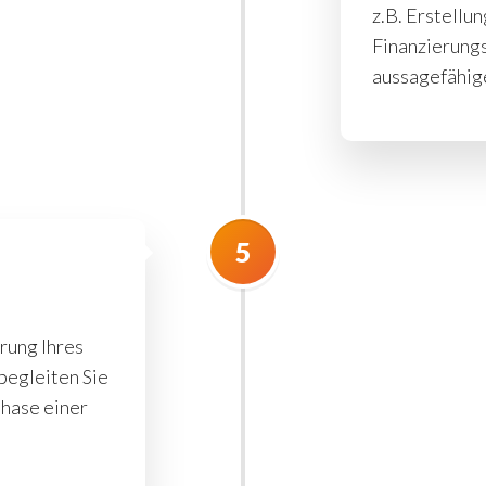
z.B. Erstellu
Finanzierung
aussagefähige
5
rung Ihres
begleiten Sie
phase einer