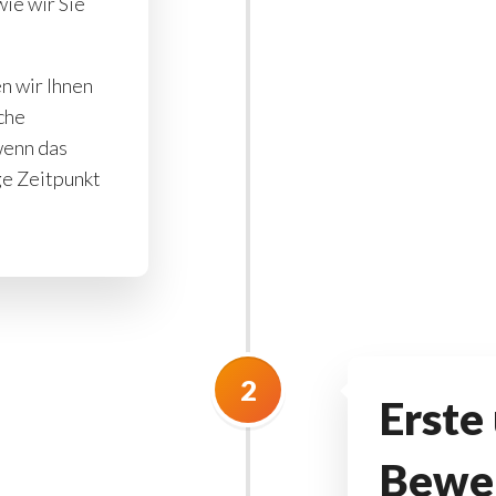
ie wir Sie
n wir Ihnen
che
wenn das
ige Zeitpunkt
2
Erste
Bewer