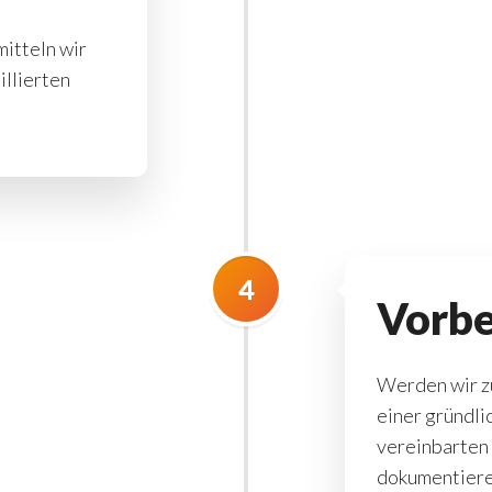
itteln wir
illierten
4
Vorbe
Werden wir z
einer gründli
vereinbarten
dokumentiere